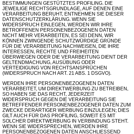
BESTIMMUNGEN GESTÜTZTES PROFILING. DIE
JEWEILIGE RECHTSGRUNDLAGE, AUF DENEN EINE
VERARBEITUNG BERUHT, ENTNEHMEN SIE DIESER
DATENSCHUTZERKLÄRUNG. WENN SIE
WIDERSPRUCH EINLEGEN, WERDEN WIR IHRE
BETROFFENEN PERSONENBEZOGENEN DATEN
NICHT MEHR VERARBEITEN, ES SEI DENN, WIR
KÖNNEN ZWINGENDE SCHUTZWÜRDIGE GRÜNDE
FÜR DIE VERARBEITUNG NACHWEISEN, DIE IHRE
INTERESSEN, RECHTE UND FREIHEITEN
ÜBERWIEGEN ODER DIE VERARBEITUNG DIENT DER
GELTENDMACHUNG, AUSÜBUNG ODER
VERTEIDIGUNG VON RECHTSANSPRÜCHEN
(WIDERSPRUCH NACH ART. 21 ABS. 1 DSGVO).
WERDEN IHRE PERSONENBEZOGENEN DATEN
VERARBEITET, UM DIREKTWERBUNG ZU BETREIBEN,
SO HABEN SIE DAS RECHT, JEDERZEIT
WIDERSPRUCH GEGEN DIE VERARBEITUNG SIE
BETREFFENDER PERSONENBEZOGENER DATEN ZUM
ZWECKE DERARTIGER WERBUNG EINZULEGEN; DIES
GILT AUCH FÜR DAS PROFILING, SOWEIT ES MIT
SOLCHER DIREKTWERBUNG IN VERBINDUNG STEHT.
WENN SIE WIDERSPRECHEN, WERDEN IHRE
PERSONENBEZOGENEN DATEN ANSCHLIESSEND